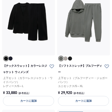
【テックスウェット】カラーレスジ
【ソフトストレッチ】プルフーディ
ャケット ウィメンズ
ー
上下セット（カラーレスジャケット・ワ
上下セット（プルフーディー・ジョガー
イドパンツ）
パンツ）
レディース
/
S～L
ユニセックス
/
S～XL
¥
33,880
¥
29,920
(参考税込)
(参考税込)
カートに追加
カートに追加