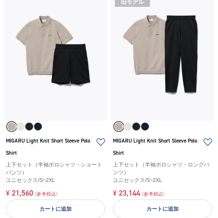
旧モデル
MIGARU Light Knit Short Sleeve Polo
MIGARU Light Knit Short Sleeve Polo
Shirt
Shirt
上下セット（半袖ポロシャツ・ショート
上下セット（半袖ポロシャツ・ロングパ
パンツ）
ンツ）
ユニセックス
/
S~2XL
ユニセックス
/
S~2XL
¥
21,560
¥
23,144
(参考税込)
(参考税込)
カートに追加
カートに追加