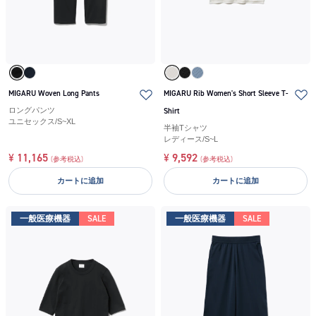
MIGARU Woven Long Pants
MIGARU Rib Women's Short Sleeve T-
ロングパンツ
Shirt
ユニセックス
/
S~XL
半袖Tシャツ
レディース
/
S~L
¥
11,165
¥
9,592
(参考税込)
(参考税込)
カートに追加
カートに追加
一般医療機器
SALE
一般医療機器
SALE