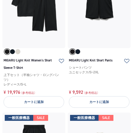
MIGARU Light Knit Women's Short
MIGARU Light Knit Short Pants
Sleeve T-Shirt
ショートパンツ
ユニセックス
/
S~2XL
上下セット（半袖シャツ・ロングパン
ツ）
レディース
/
S~L
¥
19,976
¥
9,592
(参考税込)
(参考税込)
カートに追加
カートに追加
一般医療機器
SALE
一般医療機器
SALE