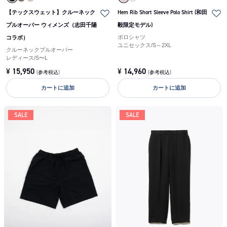
【テックスウェット】クルーネック
Hem Rib Short Sleeve Polo Shirt (和田
プルオーバー ウィメンズ（志田千陽
毅限定モデル)
コラボ）
ポロシャツ
ユニセックス
/
S～2XL
クルーネックプルオーバー
レディース
/
S〜L
¥
15,950
¥
14,960
(参考税込)
(参考税込)
カートに追加
カートに追加
SALE
SALE