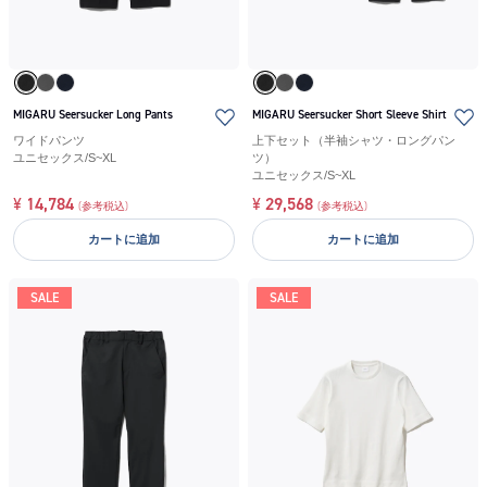
MIGARU Seersucker Long Pants
MIGARU Seersucker Short Sleeve Shirt
ワイドパンツ
上下セット（半袖シャツ・ロングパン
ユニセックス
/
S~XL
ツ）
ユニセックス
/
S~XL
¥
14,784
¥
29,568
(参考税込)
(参考税込)
カートに追加
カートに追加
SALE
SALE