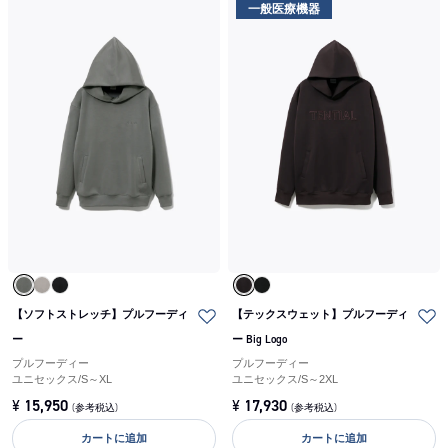
一般医療機器
【ソフトストレッチ】プルフーディ
【テックスウェット】プルフーディ
ー
ー Big Logo
プルフーディー
プルフーディー
ユニセックス
/
S～XL
ユニセックス
/
S～2XL
¥
15,950
¥
17,930
(参考税込)
(参考税込)
カートに追加
カートに追加