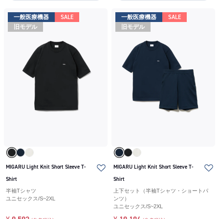
一般医療機器
SALE
一般医療機器
SALE
旧モデル
旧モデル
MIGARU Light Knit Short Sleeve T-
MIGARU Light Knit Short Sleeve T-
Shirt
Shirt
半袖Tシャツ
上下セット（半袖Tシャツ・ショートパ
ユニセックス
/
S~2XL
ンツ）
ユニセックス
/
S~2XL
¥
9,592
¥
19,184