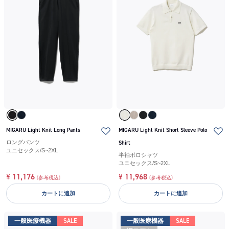
MIGARU Light Knit Long Pants
MIGARU Light Knit Short Sleeve Polo
ロングパンツ
Shirt
ユニセックス
/
S~2XL
半袖ポロシャツ
ユニセックス
/
S~2XL
¥
11,176
¥
11,968
(参考税込)
(参考税込)
カートに追加
カートに追加
一般医療機器
SALE
一般医療機器
SALE