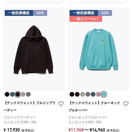
一般医療機器
NEW
一般医療機器
NEW
一部カラーSALE
【テックスウェット】フルジップフ
【テックスウェット】クルーネック
ーディー
プルオーバー
フルジップフーディー
クルーネックプルオーバー
ユニセックス
/
XS～2XL
ユニセックス
/
XS～2XL
¥
17,930
¥
11,968
〜
¥
14,960
(参考税込)
(参考税込)