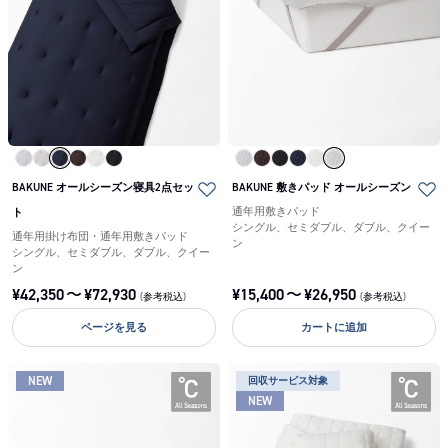
BAKUNE オールシーズン寝具2点セッ
BAKUNE 敷きパッド オールシーズン
ト
通年用敷きパッド
シングル、セミダブル、ダブル、クイー
通年用掛け布団・通年用敷きパッド
ン
シングル、セミダブル、ダブル、クイー
ン
¥
42,350
〜
¥
72,930
¥
15,400
〜
¥
26,950
(参考税込)
(参考税込)
ページを見る
カートに追加
NEW
回収サービス対象
NEW