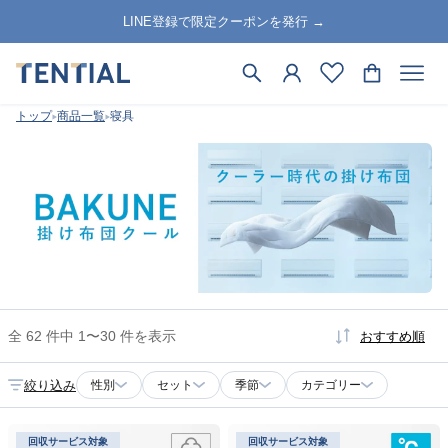
LINE登録で限定クーポンを発行 →
トップ
商品一覧
寝具
全 62 件中 1〜30 件を表示
おすすめ順
絞り込み
性別
セット
季節
カテゴリー
回収サービス対象
回収サービス対象