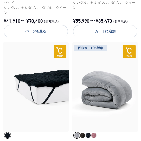
パッド
シングル、セミダブル、ダブル、クイー
シングル、セミダブル、ダブル、クイー
ン
ン
¥
41,910
〜
¥
70,400
¥
55,990
〜
¥
85,470
(参考税込)
(参考税込)
ページを見る
カートに追加
回収サービス対象