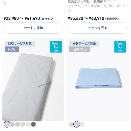
夏用肌掛け布団・夏用敷きパッド
ン
シングル、セミダブル、ダブル、クイー
ン
¥
23,980
〜
¥
41,470
¥
35,420
〜
¥
63,910
(参考税込)
(参考税込)
カートに追加
ページを見る
回収サービス対象
回収サービス対象
NEW
旧モデル