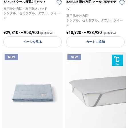
BAKUNE クール寝具2点セット
BAKUNE 掛け布団 クール (25年モデ
夏用掛け布団・夏用敷きパッド
ル)
シングル、セミダブル、ダブル、クイー
夏用肌掛け布団
ン
シングル、セミダブル、ダブル、クイー
ン
¥
29,810
〜
¥
53,900
¥
18,920
〜
¥
28,930
(参考税込)
(参考税込)
ページを見る
カートに追加
NEW
NEW