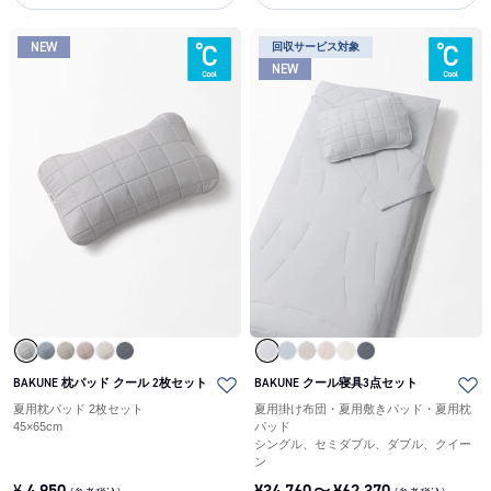
NEW
回収サービス対象
NEW
BAKUNE 枕パッド クール 2枚セット
BAKUNE クール寝具3点セット
夏用枕パッド 2枚セット
夏用掛け布団・夏用敷きパッド・夏用枕
45×65cm
パッド
シングル、セミダブル、ダブル、クイー
ン
¥
4,950
¥
34,760
〜
¥
62,370