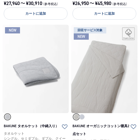
¥
27,940
〜
¥
30,910
¥
26,950
〜
¥
45,980
(参考税込)
(参考税込)
カートに追加
カートに追加
NEW
回収サービス対象
NEW
BAKUNE タオルケット（中綿入り）
BAKUNE オーガニックコットン寝具2
タオルケット
点セット
シングル、セミダブル、ダブル、クイー