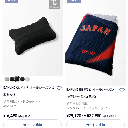
BAKUNE 枕パッド オールシーズン 2
BAKUNE 掛け布団 オールシーズン
枚セット
（侍ジャパンコラボ）
通年用枕パッド 2枚セット
通年用掛け布団
45×65cm
シングル、セミダブル、ダブル
¥
6,490
¥
29,920
〜
¥
37,950
(参考税込)
(参考税込)
カートに追加
カートに追加