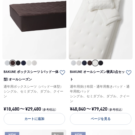
BAKUNE ボックスシーツ (パッド一体
BAKUNE オールシーズン寝具3点セッ
型) オールシーズン
ト
通年用ボックスシーツ（パッド一体型）
通年用掛け布団・通年用敷きパッド・通
シングル、セミダブル、ダブル、クイー
年用枕パッド
ン
シングル、セミダブル、ダブル、クイー
ン
¥
18,480
〜
¥
29,480
¥
48,840
〜
¥
79,420
(参考税込)
(参考税込)
カートに追加
ページを見る
NEW
NEW