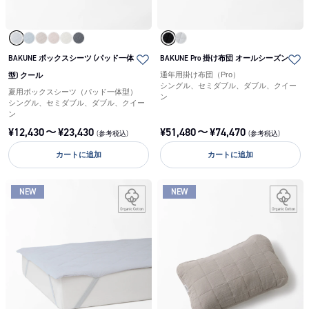
BAKUNE ボックスシーツ (パッド一体
BAKUNE Pro 掛け布団 オールシーズン
型) クール
通年用掛け布団（Pro）
シングル、セミダブル、ダブル、クイー
夏用ボックスシーツ（パッド一体型）
ン
シングル、セミダブル、ダブル、クイー
ン
¥
12,430
〜
¥
23,430
¥
51,480
〜
¥
74,470
(参考税込)
(参考税込)
カートに追加
カートに追加
NEW
NEW