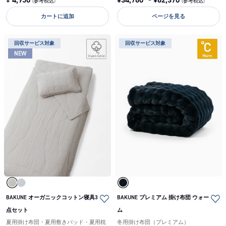
(参考税込)
(参考税込)
カートに追加
ページを見る
回収サービス対象
回収サービス対象
NEW
BAKUNE オーガニックコットン寝具3
BAKUNE プレミアム 掛け布団 ウォー
点セット
ム
夏用掛け布団・夏用敷きパッド・夏用枕
冬用掛け布団（プレミアム）