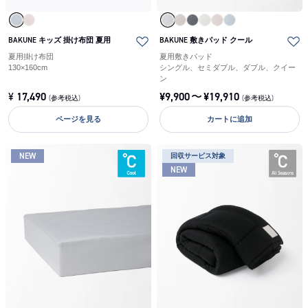
BAKUNE キッズ 掛け布団 夏用
BAKUNE 敷きパッド クール
夏用掛け布団
夏用敷きパッド
130×160cm
シングル、セミダブル、ダブル、クイー
ン
¥
17,490
¥
9,900
〜
¥
19,910
(参考税込)
(参考税込)
ページを見る
カートに追加
NEW
回収サービス対象
NEW