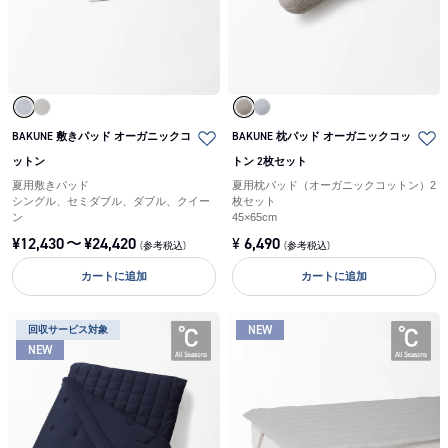
BAKUNE 敷きパッド オーガニックコ
BAKUNE 枕パッド オーガニックコッ
ットン
トン 2枚セット
夏用敷きパッド
夏用枕パッド（オーガニックコットン）2
シングル、セミダブル、ダブル、クイー
枚セット
ン
45×65cm
¥
12,430
〜
¥
24,420
¥
6,490
(参考税込)
(参考税込)
カートに追加
カートに追加
NEW
回収サービス対象
NEW