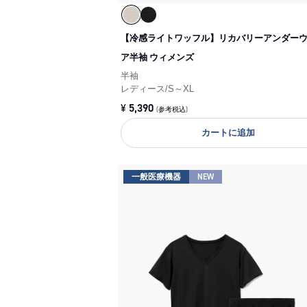
【冷感ライトワッフル】リカバリーアンダー
ア半袖 ウィメンズ
半袖
レディース
/
S～XL
¥
5,390
(参考税込)
カートに追加
一般医療機器
NEW