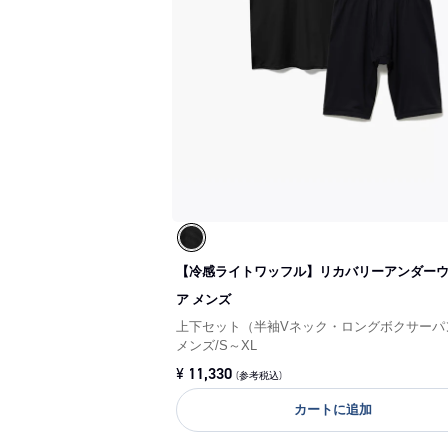
【冷感ライトワッフル】リカバリーアンダー
ア メンズ
上下セット（半袖Vネック・ロングボクサーパ
メンズ
/
S～XL
¥
11,330
(参考税込)
カートに追加