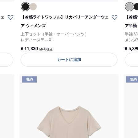
ウェ
【冷感ライトワッフル】リカバリーアンダーウェ
【冷感
ア ウィメンズ
ア半袖
上下セット（半袖・オーバーパンツ）
半袖 
レディース
/
S～XL
メンズ
¥
11,330
¥
5,39
(参考税込)
カートに追加
NEW
NEW