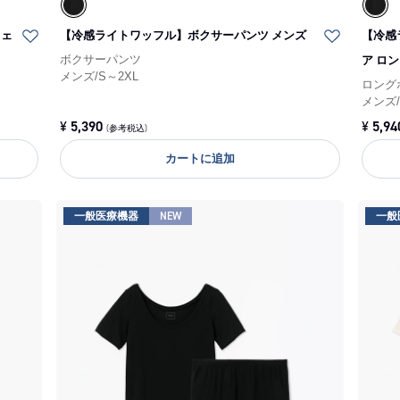
ウェ
【冷感ライトワッフル】ボクサーパンツ メンズ
【冷感
ボクサーパンツ
ア ロ
メンズ
/
S～2XL
ロング
メンズ
¥
5,390
¥
5,94
(参考税込)
カートに追加
一般医療機器
NEW
一般