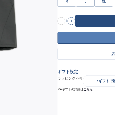
M
L
XL
1
店
ギフト設定
ラッピング不可
eギフトで
※eギフトの詳細は
こちら