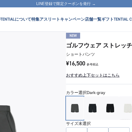
LINE登録で限定クーポンを発行 →
TENTIALについて
特集
アスリート
キャンペーン
店舗一覧
ギフト
TENTIAL C
NEW
ゴルフウェア ストレッ
ショートパンツ
¥16,500
参考税込
おすすめ上下セットはこちら
カラー選択
Dark-gray
サイズ
未選択