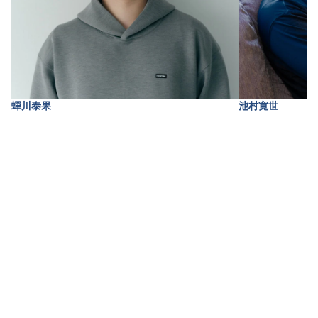
蟬川泰果
池村寛世