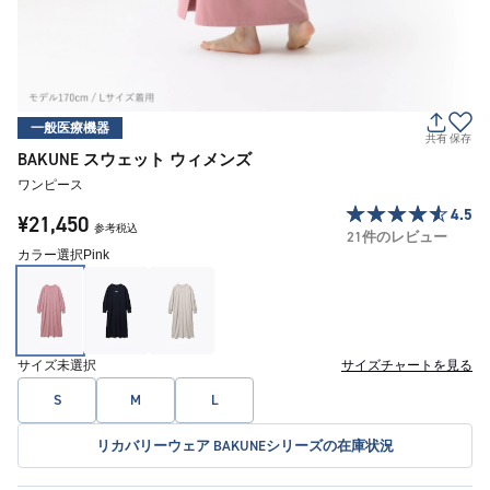
一般医療機器
共有
保存
BAKUNE スウェット ウィメンズ
ワンピース
4.5
¥21,450
参考税込
21件のレビュー
カラー選択
Pink
サイズ
未選択
サイズチャートを見る
S
M
L
リカバリーウェア BAKUNEシリーズの在庫状況