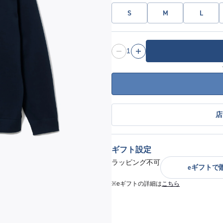
S
M
L
1
店
ギフト設定
ラッピング不可
eギフトで
※eギフトの詳細は
こちら