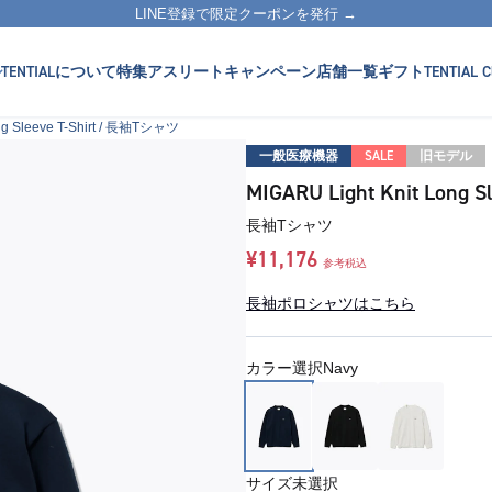
LINE登録で限定クーポンを発行 →
TENTIALについて
特集
アスリート
キャンペーン
店舗一覧
ギフト
TENTIAL C
ong Sleeve T-Shirt / 長袖Tシャツ
一般医療機器
SALE
旧モデル
MIGARU Light Knit Long Sl
長袖Tシャツ
¥11,176
参考税込
長袖ポロシャツはこちら
カラー選択
Navy
サイズ
未選択