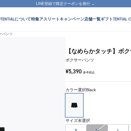
LINE登録で限定クーポンを発行 →
TENTIALについて
特集
アスリート
キャンペーン
店舗一覧
ギフト
TENTIAL C
ーパンツ
【なめらかタッチ】ボク
ボクサーパンツ
¥5,390
参考税込
カラー選択
Black
サイズ
未選択
S
M
L