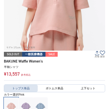
SOLD OUT
一般医療機器
SALE
共有
保存
BAKUNE Waffle Women's
半袖シャツ
¥13,557
参考税込
トップス単品
ボトムス単品
上下セット
カラー選択
Pink