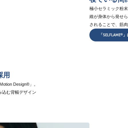
極小セラミック粉末が
維が身体から発せら
されることで、筋肉
「SELFLAME
を採用
on Design®」。
み込む背幅デザイン