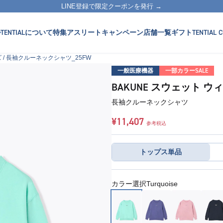
LINE登録で限定クーポンを発行 →
TENTIALについて
特集
アスリート
キャンペーン
店舗一覧
ギフト
TENTIAL C
ズ / 長袖クルーネックシャツ_25FW
一般医療機器
一部カラーSALE
BAKUNE スウェット ウ
長袖クルーネックシャツ
¥11,407
参考税込
トップス単品
カラー選択
Turquoise