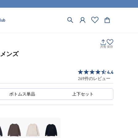
lub
共有
保存
ィメンズ
4.4
269件のレビュー
ボトムス単品
上下セット