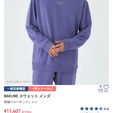
一般医療機器
一部カラーSALE
共有
保存
BAKUNE スウェット メンズ
長袖クルーネックシャツ
4.4
¥11,407
参考税込