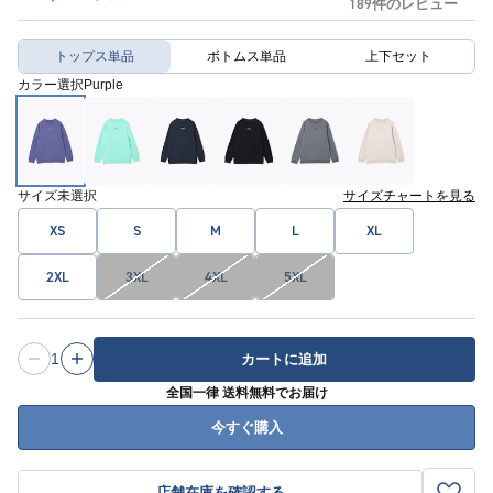
189件のレビュー
トップス単品
ボトムス単品
上下セット
カラー選択
Purple
サイズ
未選択
サイズチャートを見る
XS
S
M
L
XL
2XL
3XL
4XL
5XL
1
カートに追加
全国一律 送料無料でお届け
今すぐ購入
店舗在庫を確認する