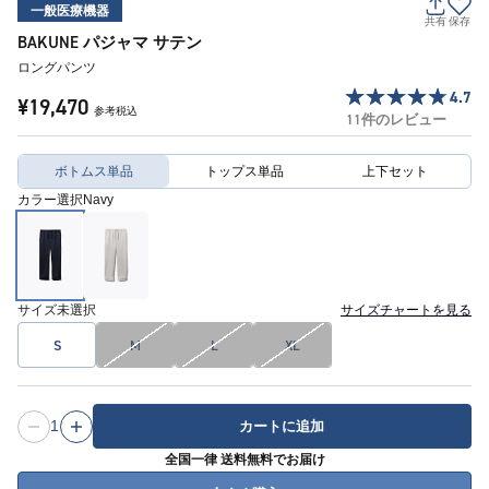
一般医療機器
共有
保存
BAKUNE パジャマ サテン
ロングパンツ
4.7
¥19,470
参考税込
11件のレビュー
ボトムス単品
トップス単品
上下セット
カラー選択
Navy
サイズ
未選択
サイズチャートを見る
S
M
L
XL
1
カートに追加
全国一律 送料無料でお届け