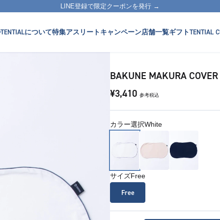
LINE登録で限定クーポンを発行 →
TENTIALについて
特集
アスリート
キャンペーン
店舗一覧
ギフト
TENTIAL C
BAKUNE MAKURA COVER
¥3,410
参考税込
カラー選択
White
サイズ
Free
Free