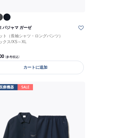
NE パジャマ ガーゼ
ット（長袖シャツ・ロングパンツ）
ックス
/
XS～XL
00
(参考税込)
カートに追加
医療機器
SALE