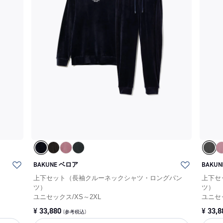
BAKUNE ベロア
BAKU
上下セット（長袖クルーネックシャツ・ロングパン
上下セ
ツ）
ツ）
ユニセックス
/
XS～2XL
ユニセ
¥
33,880
¥
33,8
(参考税込)