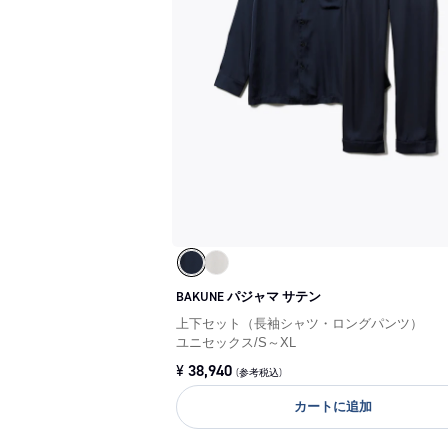
BAKUNE パジャマ サテン
上下セット（長袖シャツ・ロングパンツ）
ユニセックス
/
S～XL
¥
38,940
(参考税込)
カートに追加