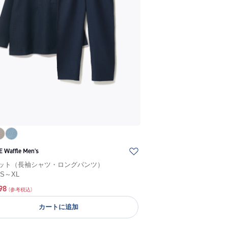
 Waffle Men's
ット（長袖シャツ・ロングパンツ）
/
S～XL
98
(参考税込)
カートに追加