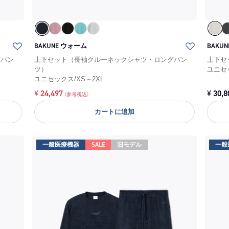
BAKUNE ウォーム
BAKU
グパン
上下セット（長袖クルーネックシャツ・ロングパン
上下セ
ツ）
ユニセ
ユニセックス
/
XS～2XL
¥
24,497
¥
30,8
(参考税込)
カートに追加
一般医療機器
SALE
旧モデル
一般