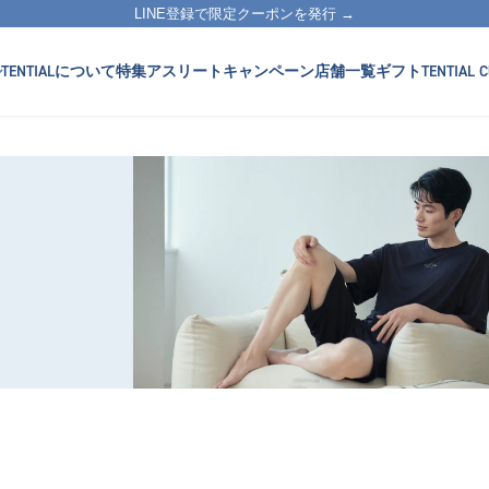
LINE登録で限定クーポンを発行 →
TENTIALについて
特集
アスリート
キャンペーン
店舗一覧
ギフト
TENTIAL C
）