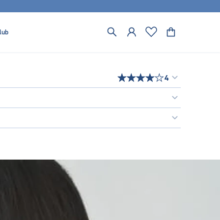
lub
4