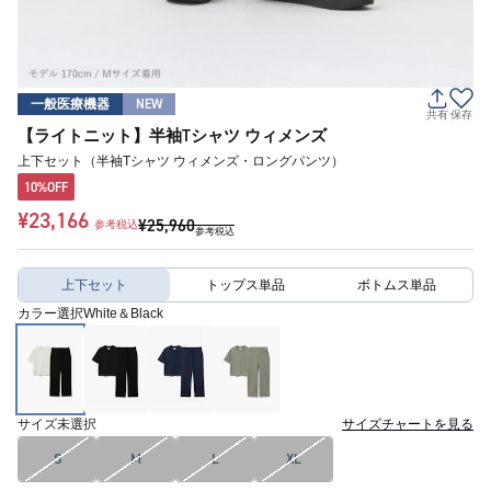
一般医療機器
NEW
共有
保存
【ライトニット】半袖Tシャツ ウィメンズ
上下セット（半袖Tシャツ ウィメンズ・ロングパンツ）
10%OFF
¥23,166
¥25,960
参考税込
参考税込
上下セット
トップス単品
ボトムス単品
カラー選択
White＆Black
サイズ
未選択
サイズチャートを見る
S
M
L
XL