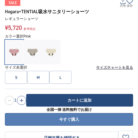
SALE
共有
保存
Hogara×TENTIAL吸水サニタリーショーツ
レギュラーショーツ
¥5,720
参考税込
カラー選択
Pink
サイズ
未選択
サイズチャートを見る
S
M
L
1
カートに追加
全国一律 送料無料でお届け
今すぐ購入
店舗在庫を確認する