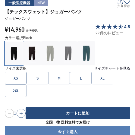
一般医療機器
NEW
共有
保存
【テックスウェット】ジョガーパンツ
ジョガーパンツ
4.5
¥14,960
参考税込
27件のレビュー
カラー選択
Black
サイズ
未選択
サイズチャートを見る
XS
S
M
L
XL
2XL
1
カートに追加
全国一律 送料無料でお届け
今すぐ購入