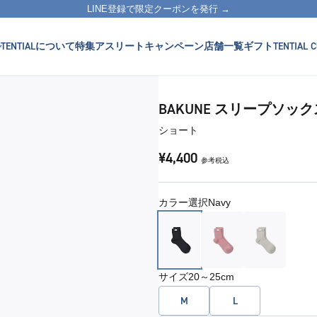
LINE登録で限定クーポンを発行 →
TENTIALについて
特集
アスリート
キャンペーン
店舗一覧
ギフト
TENTIAL C
BAKUNE スリープソック
ショート
¥4,400
参考税込
カラー選択
Navy
サイズ
20～25cm
M
L