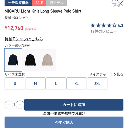
一般医療機器
SALE
旧モデル
共有
保存
MIGARU Light Knit Long Sleeve Polo Shirt
長袖ポロシャツ
4.3
¥12,760
参考税込
12件のレビュー
長袖Tシャツはこちら
カラー選択
Navy
サイズ
未選択
サイズチャートを見る
S
M
L
XL
2XL
1
カートに追加
全国一律 送料無料でお届け
今すぐ購入