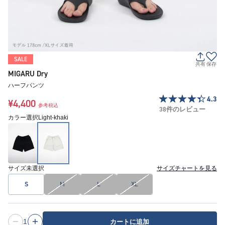
SALE
共有
保存
MIGARU Dry
ハーフパンツ
4.3
¥4,400
参考税込
38件のレビュー
カラー選択
Light-khaki
サイズ
未選択
サイズチャートを見る
S
M
L
XL
1
カートに追加