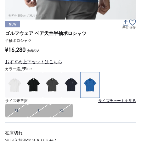
NEW
共有
保存
ゴルフウェア ベア天竺半袖ポロシャツ
半袖ポロシャツ
¥16,280
参考税込
おすすめ上下セットはこちら
カラー選択
Blue
サイズ
未選択
サイズチャートを見る
M
L
XL
在庫切れ
次回入荷予定はありません