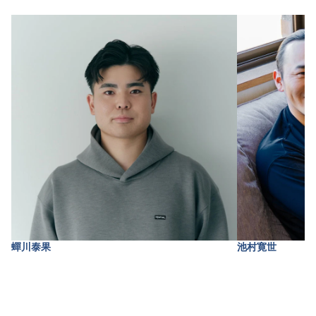
蟬川泰果
池村寛世