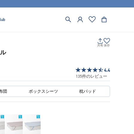
lub
共有
保存
ール
4.4
135件のレビュー
掛け布団 
ボックスシーツ 
枕パッド