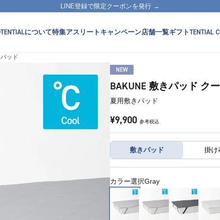
LINE登録で限定クーポンを発行 →
TENTIALについて
特集
アスリート
キャンペーン
店舗一覧
ギフト
TENTIAL C
敷きパッド
NEW
BAKUNE 敷きパッド ク
夏用敷きパッド
¥9,900
参考税込
敷きパッド
カラー選択
Gray