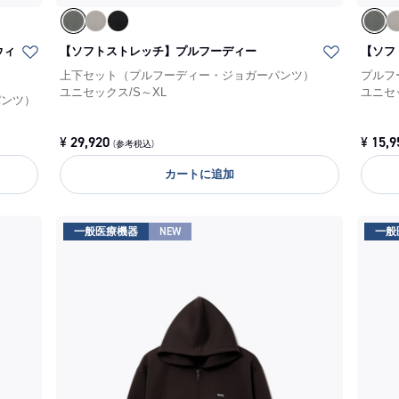
ウィ
【ソフトストレッチ】プルフーディー
【ソフ
上下セット（プルフーディー・ジョガーパンツ）
プルフ
ユニセックス
/
S～XL
ユニセ
パンツ）
¥
29,920
¥
15,9
(参考税込)
カートに追加
一般医療機器
NEW
一般