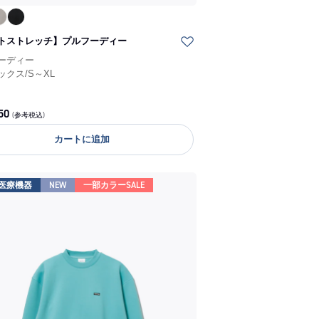
トストレッチ】プルフーディー
ーディー
ックス
/
S～XL
50
(参考税込)
カートに追加
医療機器
NEW
一部カラーSALE