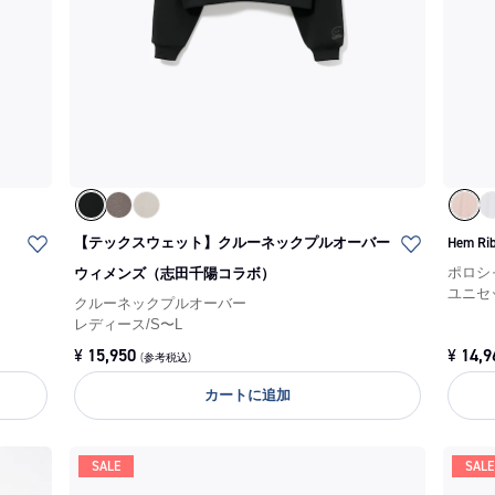
【テックスウェット】クルーネックプルオーバー
Hem Ri
ウィメンズ（志田千陽コラボ）
ポロシ
ユニセ
クルーネックプルオーバー
レディース
/
S〜L
¥
15,950
¥
14,9
(参考税込)
カートに追加
SALE
SALE