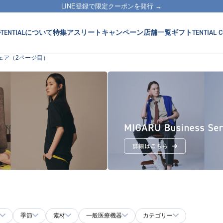
LINE登録で限定クーポンを発行 →
TENTIALについて
特集
アスリート
キャンペーン
店舗一覧
ギフト
TENTIAL C
ェア（2ページ目）
季節
素材
一般医療機器
カテゴリー