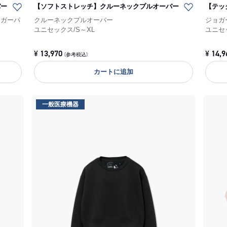
バー
【ソフトストレッチ】クルーネックプルオーバー
【テッ
ョガーパ
クルーネックプルオーバー
ジョガ
ユニセックス
/
S～XL
ユニセ
¥
13,970
¥
14,9
(参考税込)
カートに追加
一般医療機器