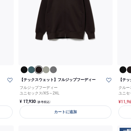
【テックスウェット】フルジップフーディー
【テッ
フルジップフーディー
クルー
ユニセックス
/
XS～2XL
ユニセ
¥
17,930
¥
11,9
(参考税込)
カートに追加
一般