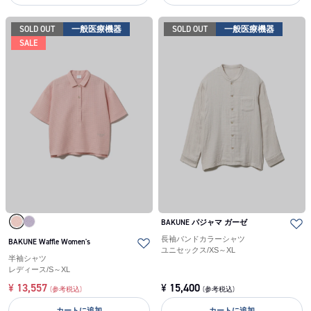
SOLD OUT
一般医療機器
SOLD OUT
一般医療機器
SALE
BAKUNE パジャマ ガーゼ
長袖バンドカラーシャツ
BAKUNE Waffle Women's
ユニセックス
/
XS～XL
半袖シャツ
レディース
/
S～XL
¥
13,557
¥
15,400
(参考税込)
(参考税込)
カートに追加
カートに追加