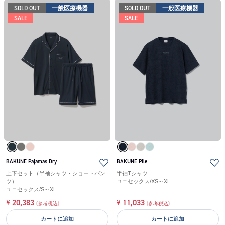
SOLD OUT
一般医療機器
SOLD OUT
一般医療機器
SALE
SALE
BAKUNE Pajamas Dry
BAKUNE Pile
上下セット（半袖シャツ・ショートパン
半袖Tシャツ
ツ）
ユニセックス
/
XS～XL
ユニセックス
/
S～XL
¥
20,383
¥
11,033
(参考税込)
(参考税込)
カートに追加
カートに追加