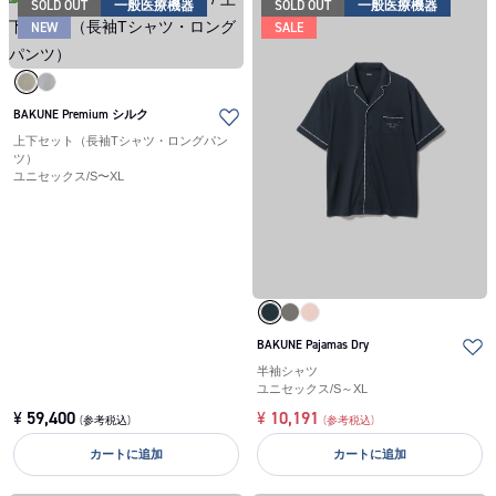
SOLD OUT
一般医療機器
SOLD OUT
一般医療機器
NEW
SALE
BAKUNE Premium シルク
上下セット（長袖Tシャツ・ロングパン
ツ）
ユニセックス
/
S〜XL
BAKUNE Pajamas Dry
半袖シャツ
ユニセックス
/
S～XL
¥
59,400
¥
10,191
(参考税込)
(参考税込)
カートに追加
カートに追加